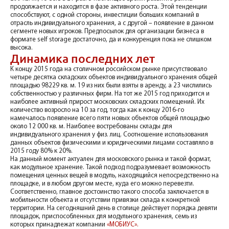
продолжается и находится в фазе активного роста. Этой тенденции
способствуют, с одной стороны, инвестиции больших компаний в
отрасль индивидуального хранения, а с другой – появление в данном
сегменте новых игроков. Предпосылок для организации бизнеса в
формате self storage достаточно, да и конкуренция пока не слишком
высока.
Динамика последних лет
К концу 2015 года на столичном российском рынке присутствовало
четыре десятка складских объектов индивидуального хранения общей
площадью 98229 кв. м. 19 из них были взяты в аренду, а 23 числились
собственностью у различных фирм. На тот же 2015 год приходится и
наиболее активный прирост московских складских помещений. Их
количество возросло на 10 за год, тогда как к концу 2016-го
намечалось появление всего пяти новых объектов общей площадью
около 12 000 кв. м. Наиболее востребованы склады для
индивидуального хранения у физ. лиц. Соотношение использования
данных объектов физическими и юридическими лицами составляло в
2015 году 80% к 20%.
На данный момент актуален для московского рынка и такой формат,
как модульное хранение. Такой подход подразумевает возможность
помещения ценных вещей в модуль, находящийся непосредственно на
площадке, и в любом другом месте, куда его можно перевезти.
Соответственно, главное достоинство такого способа заключается в
мобильности объекта и отсутствии привязки склада к конкретной
территории. На сегодняшний день в столице действует порядка девяти
площадок, приспособленных для модульного хранения, семь из
которых принадлежат компании
«МОБИУС».