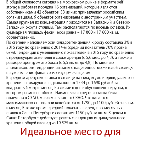
В общей сложности сегодня на московском рынке в формате self
storage работает порядка 16 организаций, которые являются
собственниками 42 объектов: 33 из них принадлежат российским
организациям, 9 объектов организованы с иностранным участием.
Самая крупная их концентрация приходится на Западный и Северо-
Западный округа столицы. Там располагаются по восемь складов. Их
суммарная площадь фактически равна – 17 800 и 17 600 кв. м.
соответственно.
По степени наполняемости складов тенденция к росту составила 3% в
2015 году по сравнению с 2014-м (средний показатель 70% против
67%). Тенденции к уменьшению показателей в 2015 году по сравнению
с предыдущим отмечены в сроке аренды (с 5,6 мес. до 4,3), а также в
размере арендуемого бокса (с 5,5 кв. м. до 4,8). По мнению
аналитиков, эти тенденции связаны с нацеленностью жителей столицы
на уменьшение финансовых издержек в целом.
В среднем арендные ставки в столице на склады для индивидуального
хранения варьируются в диапазоне от 1334 до 1690 рублей за
квадратный метр в месяц. Различие в цене обусловлено округом, в
котором размещен объект. Наименьшая средняя ставка была
отмечена в СЗАО, максимальная – в СВАО. Что касается
максимальных ставок, они колеблются от 1790 до 1100 рублей за кв. м.
в месяц. В то же время средний показатель арендных месячных
ставок в Санкт-Петербурге составляет 1150 руб. за кв. м. В целом в
Санкт-Петербурге действуют девять складов для индивидуального
хранения общей площадью 19 825 кв. м.
Идеальное место для