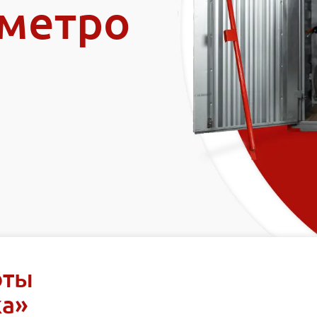
 метро
оты
ка»