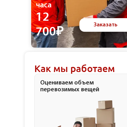
часа
12
Заказать
700₽
Как мы работаем
Оцениваем объем
перевозимых вещей