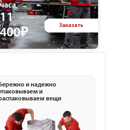
часа
3ч
11
11
Заказать
400₽
50
Бережно и надежно
упаковываем и
распаковываем вещи