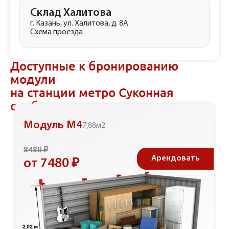
Склад Халитова
г. Казань, ул. Халитова, д. 8А
Схема проезда
Доступные к бронированию
модули
на станции метро Суконная
слобода
Модуль М4
7,88м2
8480 ₽
Арендовать
от 7480 ₽