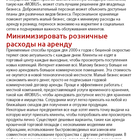
такую как «MOBIUS», может стать лучшим решением для владельца
бизнеса. Доброжелательный персонал может объяснить доступные
планы для различных видов бизнеса. Персональное хранилище
поможет укрепить малый бизнес, сводя к минимуму расходы на
аренду в розницу, перенося экономию на маркетинг в социальных
сетях и подчеркивая важность обслуживания клиентов.
Минимизировать розничные
расходы на аренду
Приемлемые способы продаж для 2000-х годов с бешеной скоростью
теряют свою актуальность с каждым днем. Клиенты не ездят в
торговый центр каждые выходные, чтобы просмотреть поступления
новых коллекций. Интернет изменил всё. Малому бизнесу больше не
нужно арендовать большое коммерческое помещение. Эта стоимость
не окупится в новой технологической местности. Малый бизнес может
сэкономить много денег, просто не подписывая годовой
коммерческий договор аренды. Проще и эффективнее работать с
местной компанией, предоставляющей услуги временного хранения,
такой как «MOBIUS», чтобы арендовать доступное место для хранения
товаров и имущества. Сотрудники могут легко приехать на любой из
ближайших складов для получения и отгрузки продукции.
Некоторые малые предприятия все еще хотят иметь точку выдачи на
которую могут приехать клиенты, чтобы попробовать или просмотреть
продукты лично. Существуют дешевые варианты, такие как аренда
крошечной торговой площади с несколькими моделями или
образцами, использование быстровозводимых магазинов или
совместное использование пространства с другими ритейлерами. В