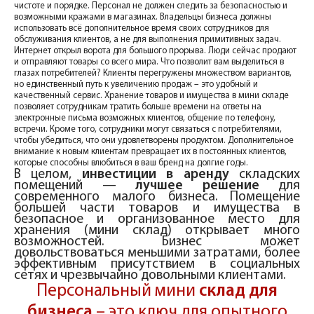
чистоте и порядке. Персонал не должен следить за безопасностью и
возможными кражами в магазинах. Владельцы бизнеса должны
использовать всё дополнительное время своих сотрудников для
обслуживания клиентов, а не для выполнения примитивных задач.
Интернет открыл ворота для большого прорыва. Люди сейчас продают
и отправляют товары со всего мира. Что позволит вам выделиться в
глазах потребителей? Клиенты перегружены множеством вариантов,
но единственный путь к увеличению продаж – это удобный и
качественный сервис. Хранение товаров и имущества в мини складе
позволяет сотрудникам тратить больше времени на ответы на
электронные письма возможных клиентов, общение по телефону,
встречи. Кроме того, сотрудники могут связаться с потребителями,
чтобы убедиться, что они удовлетворены продуктом. Дополнительное
внимание к новым клиентам превращает их в постоянных клиентов,
которые способны влюбиться в ваш бренд на долгие годы.
В целом,
инвестиции в аренду
складских
помещений —
лучшее решение
для
современного малого бизнеса. Помещение
большей части товаров и имущества в
безопасное и организованное место для
хранения (мини склад) открывает много
возможностей. Бизнес может
довольствоваться меньшими затратами, более
эффективным присутствием в социальных
сетях и чрезвычайно довольными клиентами.
Персональный мини
склад для
бизнеса
– это ключ для опытного