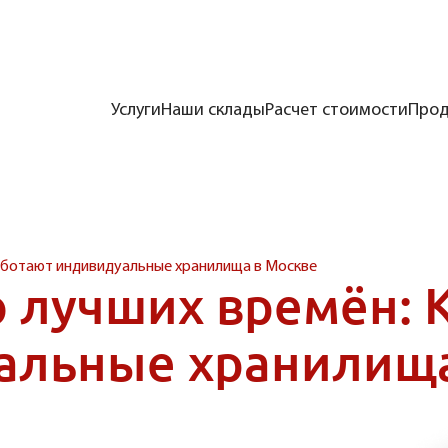
Услуги
Наши склады
Расчет стоимости
Прод
аботают индивидуальные хранилища в Москве
 лучших времён: 
альные хранилища