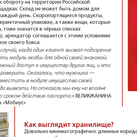
к обороту на территории Российской
ощадках. Склад не может быть домом для
 каждый день. Скоропортящиеся продукты,
герметичный упаковке, а также вещи, которые
 тоже значатся в чёрных списках
, арендатор соглашается с этими условиями
ое своего бокса.
лучай, когда один клиент вызвал подозрение
ть модуль якобы для одной своей знакомой.
ожный доступ к имуществу других лиц, и это
проверить. Оказалось, что мужчина —
разместить в модуле имущество своей
а вывезти. Но отказали мы ему на вполне
со сроком действия паспорта.»
ВЕЛИКЖАНИНА
в «Мобиус»
Как выглядит хранилище?
Довольно кинематографично: длинные коридо