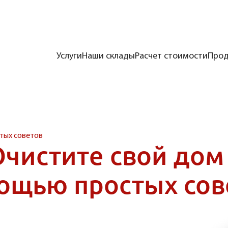
Услуги
Наши склады
Расчет стоимости
Прод
тых советов
чистите свой дом
ощью простых сов