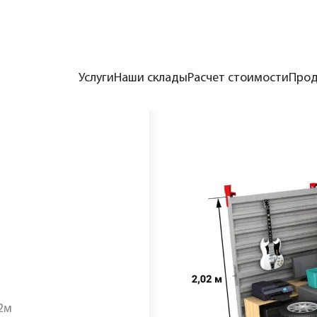
Услуги
Наши склады
Расчет стоимости
Прод
а”
/
Модуль М4 открытый
 2м