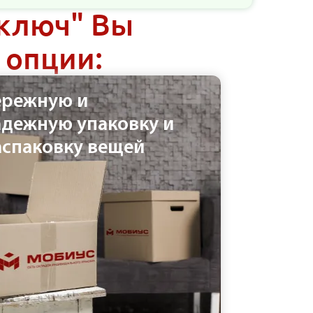
 ключ" Вы
 опции:
ережную и
адежную упаковку и
аспаковку вещей