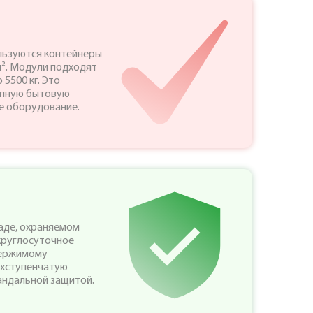
льзуются контейнеры
м². Модули подходят
5500 кг. Это
упную бытовую
ое оборудование.
аде, охраняемом
круглосуточное
держимому
ехступенчатую
андальной защитой.