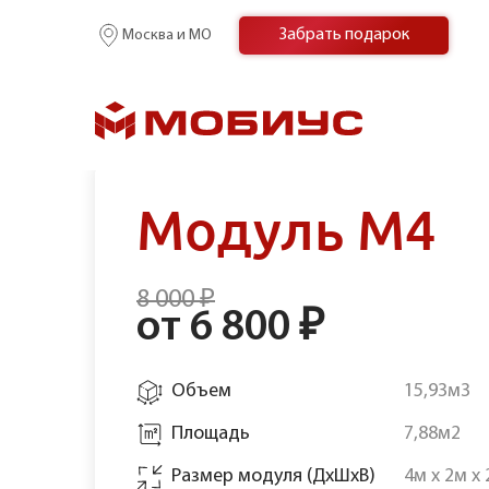
Забрать подарок
Москва и МО
Модуль М4
Главная
/
Наши склады
/
Складской комплекс “Халитов
8 000 ₽
от 6 800 ₽
Объем
15,93м3
Площадь
7,88м2
Размер модуля (ДхШхВ)
4м х 2м х