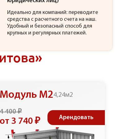
юридических лиц)
Идеально для компаний: переводите
средства с расчетного счета на наш.
Удобный и безопасный способ для
крупных и регулярных платежей.
итова»
Модуль М2
Мод
4,24м2
4 400 ₽
11 800
Арендовать
от 3 740 ₽
от 1