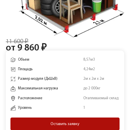
11 600 ₽
от 9 860 ₽
Объем
8,57м3
Площадь
4,24м2
Размер модуля (ДхШхВ)
2м х 2м х 2м
Максимальная нагрузка
до 2 000кг
Расположение
Отапливаемый склад
Уровень
1
Оставить заявку