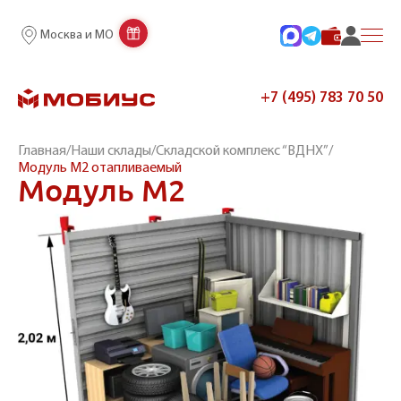
Москва и МО
+7 (495) 783 70 50
Главная
/
Наши склады
/
Складской комплекс “ВДНХ”
/
Модуль М2 отапливаемый
Модуль М2