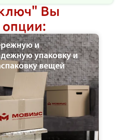
 ключ" Вы
 опции:
ережную и
адежную упаковку и
аспаковку вещей