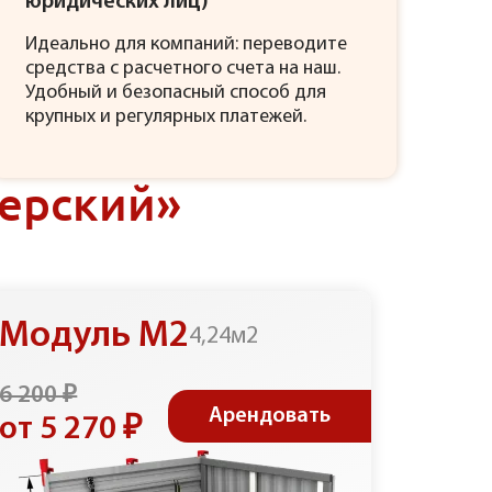
юридических лиц)
Идеально для компаний: переводите
средства с расчетного счета на наш.
Удобный и безопасный способ для
крупных и регулярных платежей.
ерский»
Модуль М2
Мод
4,24м2
6 200 ₽
4 400 
Арендовать
от 5 270 ₽
от 3