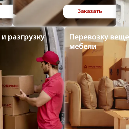
Заказать
 и разгрузку
Перевозку веще
мебели