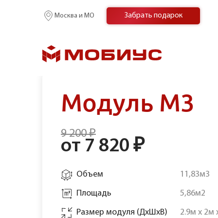
Забрать подарок
Москва и МО
Модуль М3
Главная
/
Наши склады
/
Складской комплекс “Пионерс
9 200 ₽
от 7 820 ₽
Объем
11,83м3
Площадь
5,86м2
Размер модуля (ДхШхВ)
2.9м х 2м 