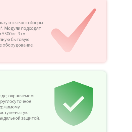
льзуются контейнеры
м². Модули подходят
5500 кг. Это
упную бытовую
ое оборудование.
аде, охраняемом
круглосуточное
держимому
ехступенчатую
андальной защитой.