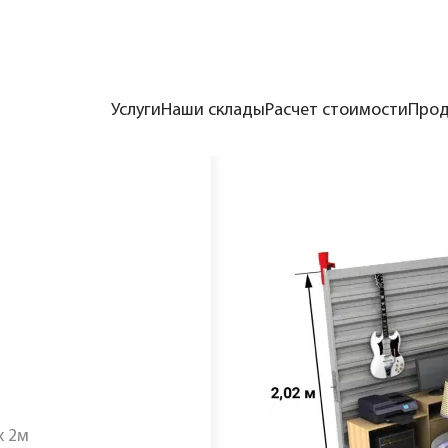
Услуги
Наши склады
Расчет стоимости
Прод
кий”
/
Модуль М3 открытый
х 2м