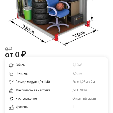
0 ₽
от 0 ₽
Объем
5,10м3
Площадь
2,53м2
Размер модуля (ДхШхВ)
2м х 1,25м х 2м
Максимальная нагрузка
до 1 200кг
Расположение
Открытый склад
Уровень
1