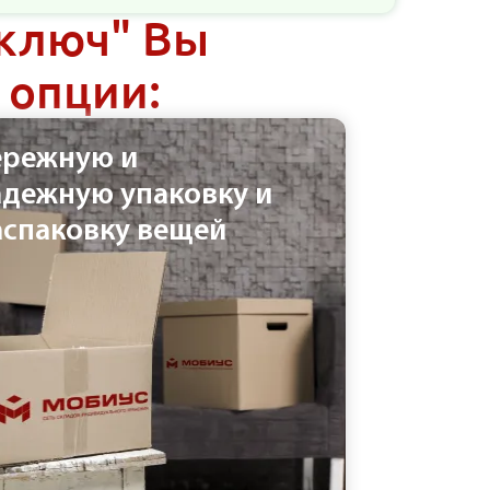
 ключ" Вы
 опции:
ережную и
адежную упаковку и
аспаковку вещей