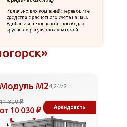
юридических лиц)
Идеально для компаний: переводите
средства с расчетного счета на наш.
Удобный и безопасный способ для
крупных и регулярных платежей.
ногорск»
Модуль М2
Мод
4,24м2
11 800 ₽
6 400 
Арендовать
от 10 030 ₽
от 5