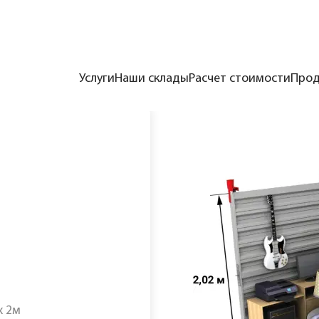
Услуги
Наши склады
Расчет стоимости
Прод
орск”
/
Модуль М3 открытый
х 2м