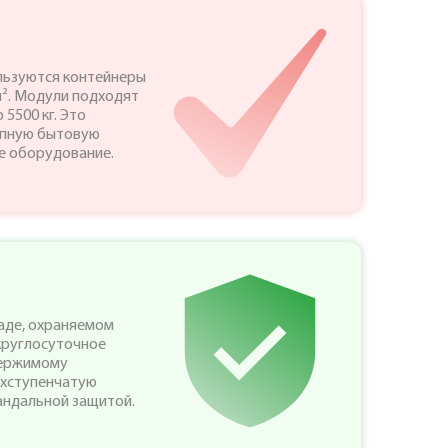
льзуются контейнеры
м². Модули подходят
5500 кг. Это
упную бытовую
ое оборудование.
аде, охраняемом
круглосуточное
держимому
ехступенчатую
андальной защитой.