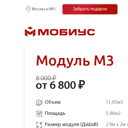
Забрать подарок
Москва и МО
Модуль М3
Главная
/
Наши склады
/
Складской комплекс “Красног
8 000 ₽
от 6 800 ₽
Объем
11,83м3
Площадь
5,86м2
Размер модуля (ДхШхВ)
2.9м х 2м 