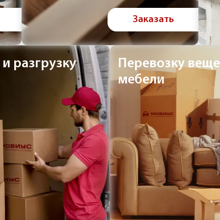
Заказать
 и разгрузку
Перевозку веще
мебели