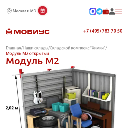
Москва и МО
+7 (495) 783 70 50
Главная
/
Наши склады
/
Складской комплекс “Химки”
/
Модуль М2 открытый
Модуль М2