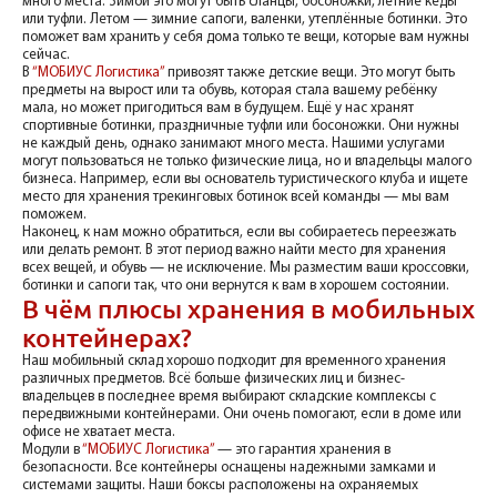
много места. Зимой это могут быть сланцы, босоножки, летние кеды
или туфли. Летом — зимние сапоги, валенки, утеплённые ботинки. Это
поможет вам хранить у себя дома только те вещи, которые вам нужны
сейчас.
В
“МОБИУС Логистика”
привозят также детские вещи. Это могут быть
предметы на вырост или та обувь, которая стала вашему ребёнку
мала, но может пригодиться вам в будущем. Ещё у нас хранят
спортивные ботинки, праздничные туфли или босоножки. Они нужны
не каждый день, однако занимают много места. Нашими услугами
могут пользоваться не только физические лица, но и владельцы малого
бизнеса. Например, если вы основатель туристического клуба и ищете
место для хранения трекинговых ботинок всей команды — мы вам
поможем.
Наконец, к нам можно обратиться, если вы собираетесь переезжать
или делать ремонт. В этот период важно найти место для хранения
всех вещей, и обувь — не исключение. Мы разместим ваши кроссовки,
ботинки и сапоги так, что они вернутся к вам в хорошем состоянии.
В чём плюсы хранения в мобильных
контейнерах?
Наш мобильный склад хорошо подходит для временного хранения
различных предметов. Всё больше физических лиц и бизнес-
владельцев в последнее время выбирают складские комплексы с
передвижными контейнерами. Они очень помогают, если в доме или
офисе не хватает места.
Модули в
“МОБИУС Логистика”
— это гарантия хранения в
безопасности. Все контейнеры оснащены надежными замками и
системами защиты. Наши боксы расположены на охраняемых