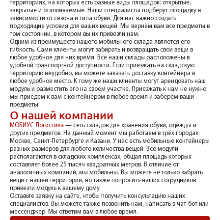
территориях, на которых есть разные виды площадок: открытые,
закрытые и отапливаемые. Наши специалисты подберут площадку в
зависимости от сезона и типа обуви. Для нас важно создать
подходящие условия для ваших вещей. Мы вернём вам все предметы в
том состоянии, в котором вы их привезли нам.
Одним из преимуществ нашего мобильного склада является его
гибкость. Сами клиенты могут забирать и возвращать свои вещи в
любое удобное для них время. Все наши склады расположены в
удобной транспортной доступности. Если приезжать на складскую
территорию неудобно, вы можете заказать доставку контейнера в
любое удобное место. К тому же наши клиенты могут арендовать наш
модуль и разместить его на своём участке. Приезжать к нам не нужно:
мы приедем к вам с контейнером в любое время и заберём ваши
предметы.
О нашей компании
МОБИУС Логистика
— сеть складов для хранения обуви, одежды и
других предметов. На данный момент мы работаем в трёх городах:
Москве, Санкт-Петербурге и Казани. У нас есть мобильные контейнеры
разных размеров для любого количества вещей. Все модули
располагаются в складских комплексах, общая площадь которых
составляет более 25 тысяч квадратных метров. В отличие от
аналогичных компаний, мы мобильны. Вы можете не только забрать
вещи с нашей территории, но также попросить наших сотрудников
привезти модуль к вашему дому.
Оставьте заявку на сайте, чтобы получить консультацию наших
специалистов. Вы можете также позвонить нам, написать в чат-бот или
мессенджер. Мы ответим вам в любое время.