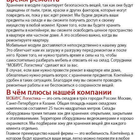
Хранение в модуле гарантирует безопасность вещей, так как они будут
защищены от пыли, грязи, краски и других факторов, которые могут
повредить их, пока у вас идёт ремонт. Мы будем держать ваши
предметы на складе и вы сможете получить доступ к своему
имуществу в любой момент. Кроме того, если вы будете хранить
предметы в контейнере, вы сможете освободить ценное пространство
в квартире или частном доме. А это особенно важно, когда вы
ремонтируете квартиру.
Мобильные модули доставляются непосредственно к нашему дому.
Это облегчает нам их загрузку и разгрузку перед ремонтом и после
него. Кроме того, не нужно тратить время и силы на то, чтобы
самостоятельно разбирать мебель и отвозить её на склад. Сотрудники
“МОБИУС Логистика” сделают всё за вас.
В случае, если вам нужно провести ремонт в квартире или доме,
обязательно нужно решить вопрос с хранением предметов. Контейнер
удобен в таких ситуациях. Благодаря ему вы сможете проводить
ремонтные работы и не беспокоиться о сохранности вещей.
В чём плюсы нашей компании
МОБИУС Логистика
— это сеть складов в трёх городах России: Москве,
Санкт-Петербурге и Казани. Общая площадь наших складских
комплексов составляет 25 тысяч квадратных метров. Склады
оборудованы тремя типами зон для хранения: открытыми, закрытыми
и отапливаемыми. Территории оборудованы видеокамерами и хорошо
охраняются. Мы подбираем зону для хранения вещей для каждого
клиента отдельно.
Главное преимущество нашей фирмы — это мобильность. Контейнер, в
котором будут храниться ваши вещи, легко можно перевезти в любое