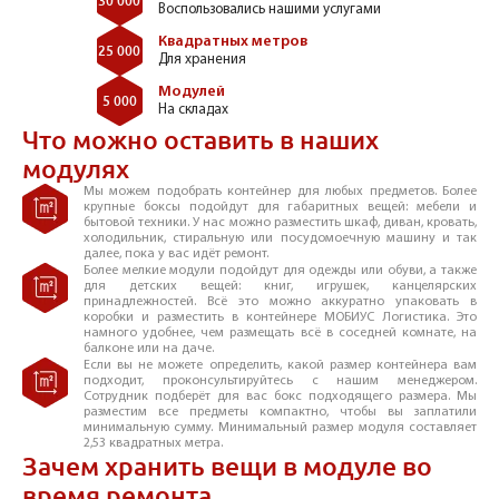
30 000
Воспользовались нашими услугами
Квадратных метров
25 000
Для хранения
Модулей
5 000
На складах
Что можно оставить в наших
модулях
Мы можем подобрать контейнер для любых предметов. Более
крупные боксы подойдут для габаритных вещей: мебели и
бытовой техники. У нас можно разместить шкаф, диван, кровать,
холодильник, стиральную или посудомоечную машину и так
далее, пока у вас идёт ремонт.
Более мелкие модули подойдут для одежды или обуви, а также
для детских вещей: книг, игрушек, канцелярских
принадлежностей. Всё это можно аккуратно упаковать в
коробки и разместить в контейнере МОБИУС Логистика. Это
намного удобнее, чем размещать всё в соседней комнате, на
балконе или на даче.
Если вы не можете определить, какой размер контейнера вам
подходит, проконсультируйтесь с нашим менеджером.
Сотрудник подберёт для вас бокс подходящего размера. Мы
разместим все предметы компактно, чтобы вы заплатили
минимальную сумму. Минимальный размер модуля составляет
2,53 квадратных метра.
Зачем хранить вещи в модуле во
время ремонта