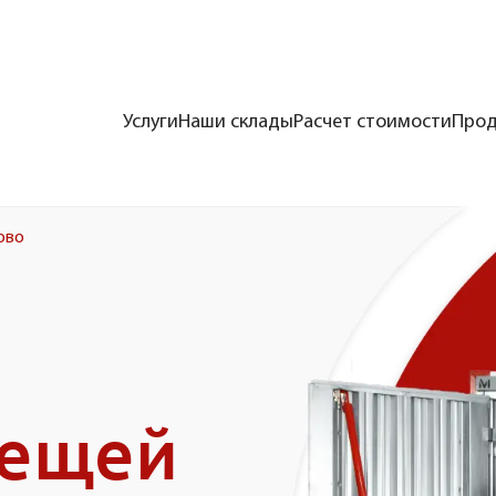
Услуги
Наши склады
Расчет стоимости
Прод
ово
вещей