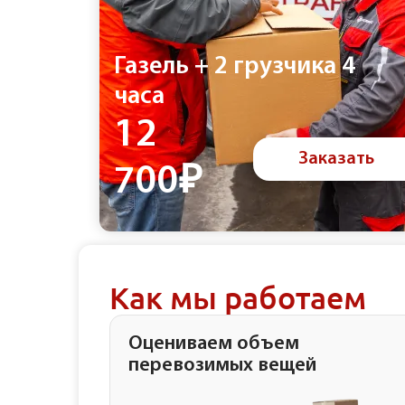
Газель + 2 грузчика 4
часа
12
Заказать
700₽
Как мы работаем
Оцениваем объем
перевозимых вещей