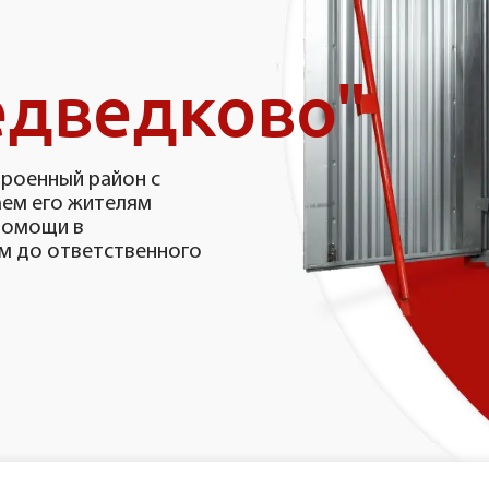
дведково"
роенный район с
аем его жителям
 помощи в
м до ответственного