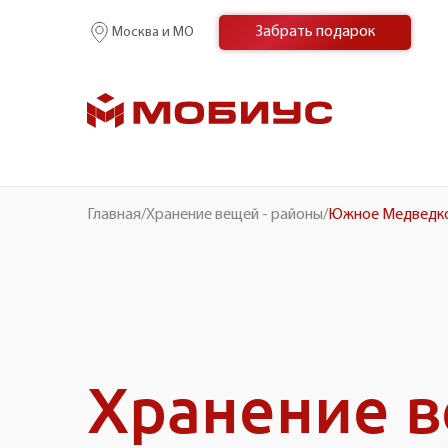
Забрать подарок
Москва и МО
Главная
/
Хранение вещей - районы
/
Южное Медведк
Хранение 