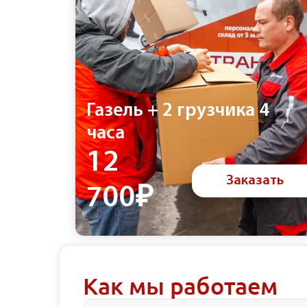
Газель + 2 грузчика 4
часа
12
Заказать
700₽
Как мы работаем