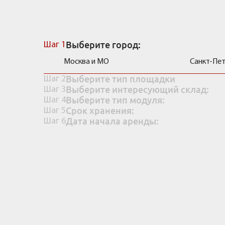
Рассчитать стоимость
Выберите город:
Шаг 1
Москва и МО
Санкт-Пе
Выберите тип площадки
Шаг 2
Выберите интересующий склад:
Шаг 3
Выберите тип модуля:
Шаг 4
Срок хранения:
Шаг 5
Дата начала аренды:
Шаг 6