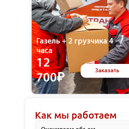
Газель + 2 грузчика 4
часа
12
Заказать
700₽
Как мы работаем