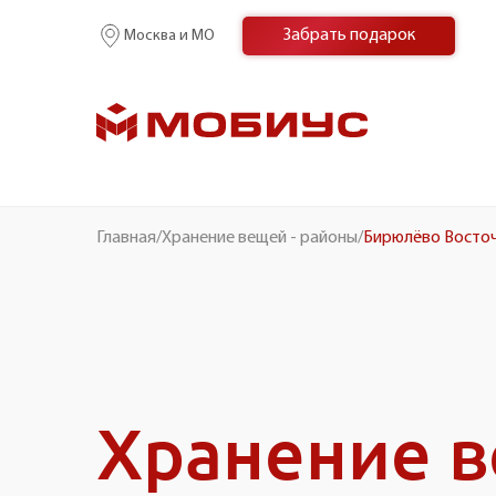
Забрать подарок
Москва и МО
Главная
/
Хранение вещей - районы
/
Бирюлёво Восто
Хранение 