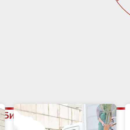
е Бирюлёво Восточное