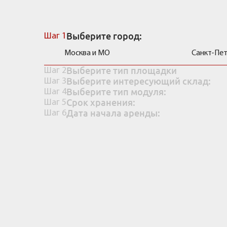
Рассчитать стоимость
Выберите город:
Шаг 1
Москва и МО
Санкт-Пе
Выберите тип площадки
Шаг 2
Выберите интересующий склад:
Шаг 3
Выберите тип модуля:
Шаг 4
Срок хранения:
Шаг 5
Дата начала аренды:
Шаг 6