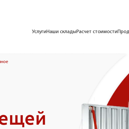
Услуги
Наши склады
Расчет стоимости
Прод
чное
вещей