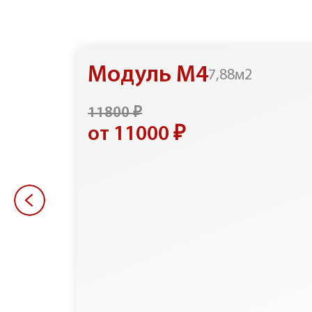
Модуль М4
7,88м2
11800 ₽
от 11000 ₽