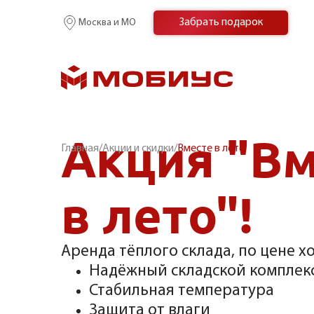
Забрать подарок
Москва и МО
Акция "В
Главная
/
Акции и скидки
/
Вместе в лето
в лето"!
Аренда тёплого склада, по цене х
Надёжный складской комплек
Стабильная температура
Защита от влаги