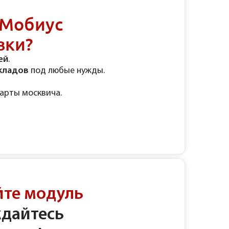
 Мобиус
вки?
ей
.
кладов
под любые нужды.
арты москвича.
йте модуль
ждайтесь