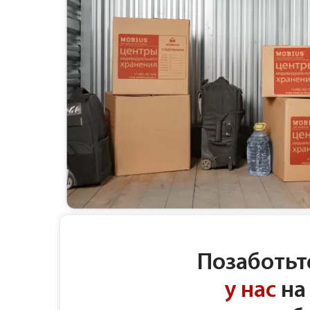
Позаботьт
у нас
на