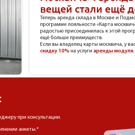
вещей стали ещё д
Теперь аренда склада в Москве и Подм
программе лояльности «Карта москвича
радостью присоединилась к этой прог
ещё больше преимуществ.
Если вы владелец карты москвича, у ва
скидку 10%
на услуги
аренды модуля
.
:
еджеру при консультации.
лнении анкеты.*