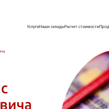
Услуги
Наши склады
Расчет стоимости
Прод
ича
с
квича