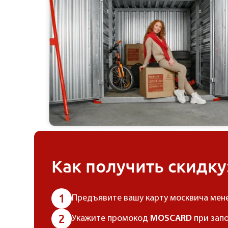
Как получить скидку
1
Предъявите вашу карту москвича мен
2
Укажите промокод
MOSCARD
при запо