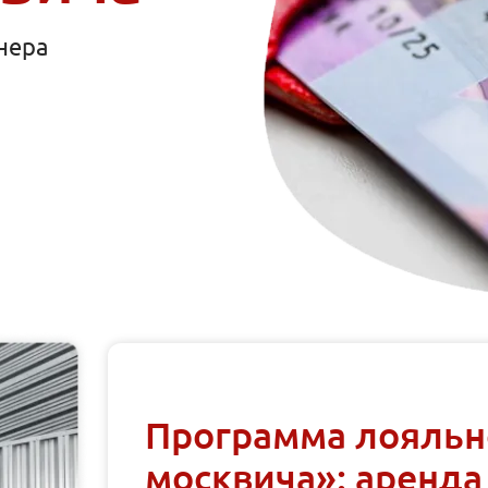
нера
Программа лояльн
москвича»: аренда