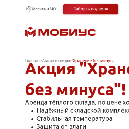
Забрать подарок
Москва и МО
Акция "Хран
Главная
/
Акции и скидки
/
Хранение без минуса
без минуса"!
Аренда тёплого склада, по цене х
Надёжный складской комплек
Стабильная температура
Защита от влаги