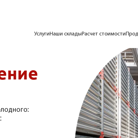
Услуги
Наши склады
Расчет стоимости
Прод
ение
олодного:
с