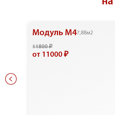
на
Модуль М4
7,88м2
11800 ₽
от 11000 ₽