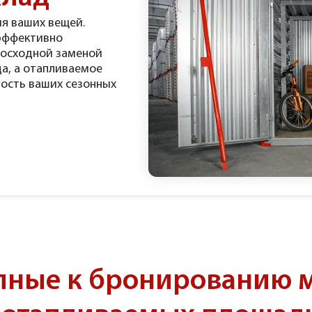
я ваших вещей.
эффективно
восходной заменой
а, а отапливаемое
ность ваших сезонных
пные к бронированию 