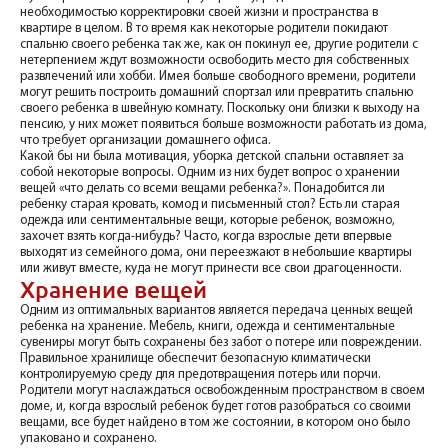
необходимостью корректировки своей жизни и пространства в
квартире в целом. В то время как некоторые родители покидают
спальню своего ребенка так же, как он покинул ее, другие родители с
нетерпением ждут возможности освободить место для собственных
развлечений или хобби. Имея больше свободного времени, родители
могут решить построить домашний спортзал или превратить спальню
своего ребенка в швейную комнату. Поскольку они близки к выходу на
пенсию, у них может появиться больше возможности работать из дома,
что требует организации домашнего офиса.
Какой бы ни была мотивация, уборка детской спальни оставляет за
собой некоторые вопросы. Одним из них будет вопрос о хранении
вещей «что делать со всеми вещами ребенка?». Понадобится ли
ребенку старая кровать, комод и письменный стол? Есть ли старая
одежда или сентиментальные вещи, которые ребенок, возможно,
захочет взять когда-нибудь? Часто, когда взрослые дети впервые
выходят из семейного дома, они переезжают в небольшие квартиры
или живут вместе, куда не могут принести все свои драгоценности.
Хранение вещей
Одним из оптимальных вариантов является передача ценных вещей
ребенка на хранение. Мебель, книги, одежда и сентиментальные
сувениры могут быть сохранены без забот о потере или повреждении.
Правильное хранилище обеспечит безопасную климатически
контролируемую среду для предотвращения потерь или порчи.
Родители могут наслаждаться освобожденным пространством в своем
доме, и, когда взрослый ребенок будет готов разобраться со своими
вещами, все будет найдено в том же состоянии, в котором оно было
упаковано и сохранено.