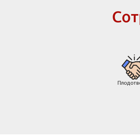
Сот
Плодотв