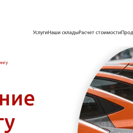
Услуги
Наши склады
Расчет стоимости
Прод
ингу
ние
гу