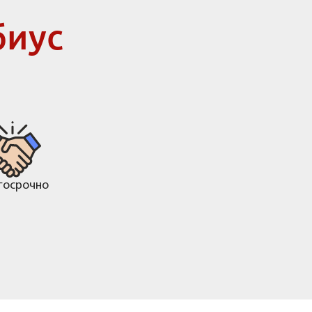
биус
госрочно