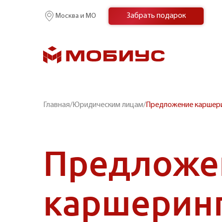
Забрать подарок
Москва и МО
Главная
/
Юридическим лицам
/
Предложение каршер
Предложе
каршерин